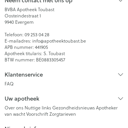
Neem contact met ons op
BVBA Apotheek Toubast
Oosteindestraat 1
9940
Evergem
Telefoon:
09 253 04 28
E-mailadres:
info@
apotheektoubast.be
APB nummer:
441905
Apotheek titularis:
S. Toubast
BTW nummer:
BE0883305457
Klantenservice
FAQ
Uw apotheek
Over ons
Nuttige links
Gezondheidsnieuws
Apotheker
van wacht
Voorschrift
Zorgtarieven