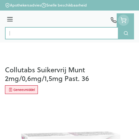
Ga naar de inhoud
Apothekersadvies
Snelle beschikbaarheid
Menu
Zoek
Product, merk, categorie...
Collutabs Suikervrij Munt
2mg/0,6mg/1,5mg Past. 36
Geneesmiddel