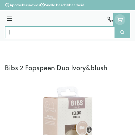
Ga naar de inhoud
Apothekersadvies
Snelle beschikbaarheid
Menu
Zoek
Product, merk, categorie...
Bibs 2 Fopspeen Duo Ivory&blush