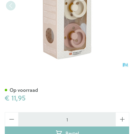
Bibs 2 Fopspeen Duo Ivory&b
Op voorraad
€ 11,95
Aantal
Bestel