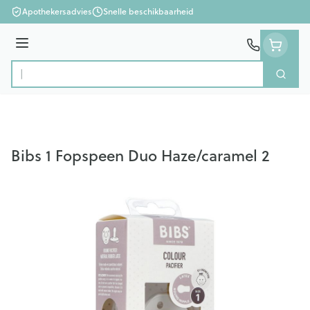
Ga naar de inhoud
Apothekersadvies
Snelle beschikbaarheid
Menu
Zoek
Product, merk, categorie...
Bibs 1 Fopspeen Duo Haze/caramel 2