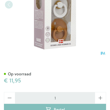
Bibs 1 Fopspeen Duo Haze/ca
Op voorraad
€ 11,95
Aantal
Bestel