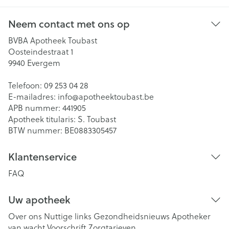
Neem contact met ons op
BVBA Apotheek Toubast
Oosteindestraat 1
9940
Evergem
Telefoon:
09 253 04 28
E-mailadres:
info@
apotheektoubast.be
APB nummer:
441905
Apotheek titularis:
S. Toubast
BTW nummer:
BE0883305457
Klantenservice
FAQ
Uw apotheek
Over ons
Nuttige links
Gezondheidsnieuws
Apotheker
van wacht
Voorschrift
Zorgtarieven