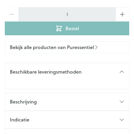
Aantal
Bestel
Bekijk alle producten van Puressentiel
Beschikbare leveringsmethoden
Beschrijving
Indicatie
Ideaal in geval van beten van muggen, wespen,
bijen, horzels, dazen, teken, mijten, vliegen,