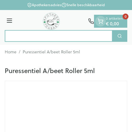
Dia 1 van 1
Ga naar de inhoud
Apothekersadvies
Snelle beschikbaarheid
0
0 artikelen
€ 0,00
Menu
Zoek
Product, merk, categorie...
Home
/
Puressentiel A/beet Roller 5ml
Puressentiel A/beet Roller 5ml