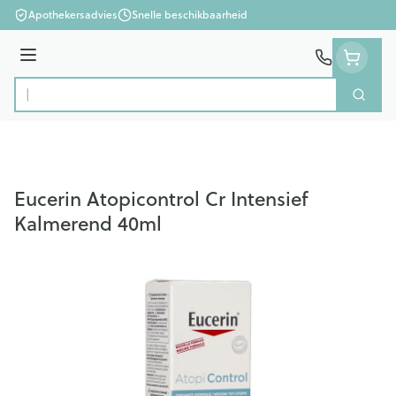
Ga naar de inhoud
Apothekersadvies
Snelle beschikbaarheid
Menu
Zoek
Product, merk, categorie...
Eucerin Atopicontrol Cr Intensief
Kalmerend 40ml