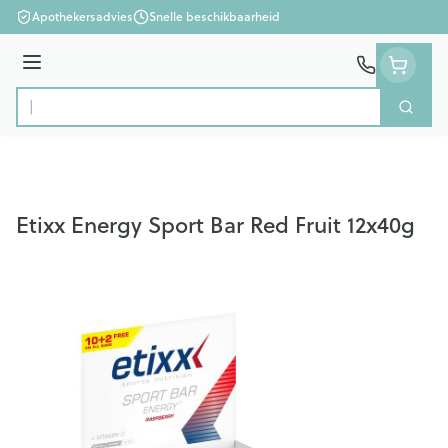
Ga naar de inhoud
Apothekersadvies
Snelle beschikbaarheid
Menu
Zoek
Product, merk, categorie...
Etixx Energy Sport Bar Red Fruit 12x40g