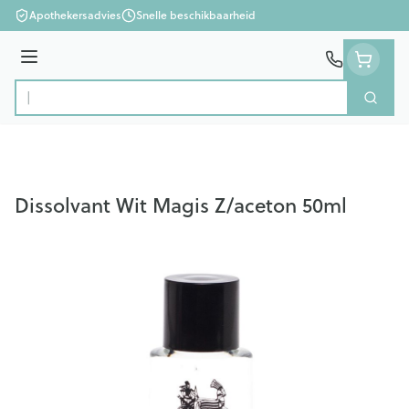
Ga naar de inhoud
Apothekersadvies
Snelle beschikbaarheid
Menu
Zoek
Product, merk, categorie...
Dissolvant Wit Magis Z/aceton 50ml