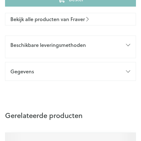
Bekijk alle producten van Fraver
Beschikbare leveringsmethoden
Gegevens
Gerelateerde producten
Navigeren door de elementen van de carrousel is mogelijk m
Druk om carrousel over te slaan
Druk op om naar carrouselnavigatie te gaan