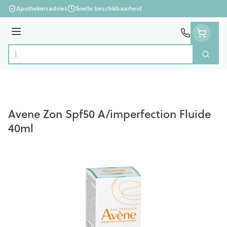
Ga naar de inhoud
Apothekersadvies
Snelle beschikbaarheid
Menu
Zoek
Product, merk, categorie...
Avene Zon Spf50 A/imperfection Fluide
40ml