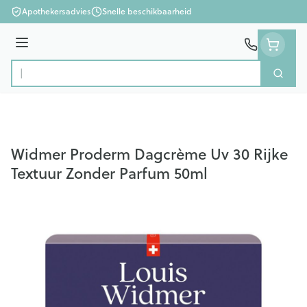
Ga naar de inhoud
Apothekersadvies
Snelle beschikbaarheid
Menu
Zoek
Product, merk, categorie...
Widmer Proderm Dagcrème Uv 30 Rijke
Textuur Zonder Parfum 50ml