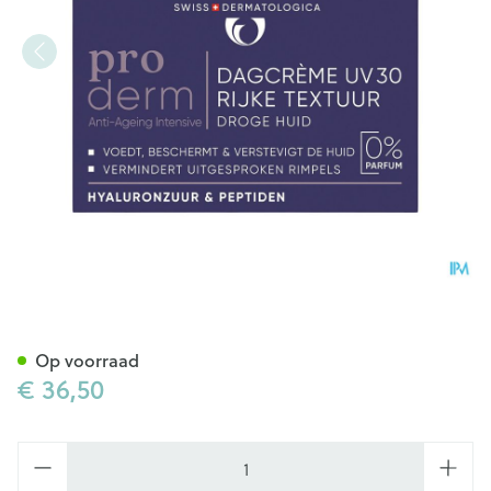
Widmer Proderm Dagcrème Uv
Op voorraad
€ 36,50
Aantal