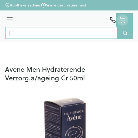
Ga naar de inhoud
Apothekersadvies
Snelle beschikbaarheid
Menu
Zoek
Product, merk, categorie...
Avene Men Hydraterende
Verzorg.a/ageing Cr 50ml