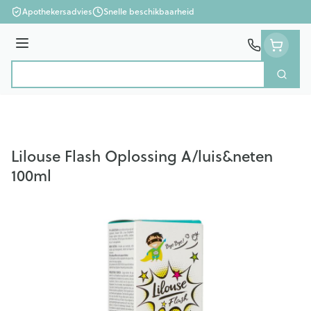
Ga naar de inhoud
Apothekersadvies
Snelle beschikbaarheid
Menu
Zoek
Product, merk, categorie...
Lilouse Flash Oplossing A/luis&neten
100ml