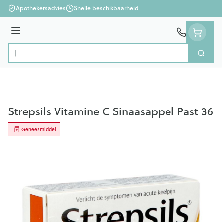
Ga naar de inhoud
Apothekersadvies
Snelle beschikbaarheid
Menu
Zoek
Product, merk, categorie...
Strepsils Vitamine C Sinaasappel Past 36
Geneesmiddel