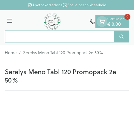
Dia 1 van 1
Ga naar de inhoud
Apothekersadvies
Snelle beschikbaarheid
0
0 artikelen
Menu
€ 0,00
Zoek
Product, merk, categorie...
Home
/
Serelys Meno Tabl 120 Promopack 2e 50%
Serelys Meno Tabl 120 Promopack 2e
50%