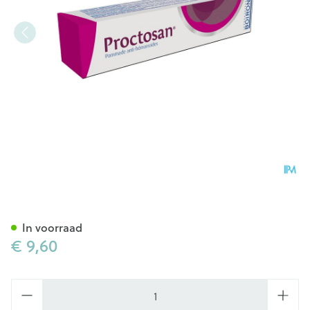
Proctosan A/hemorrhoide P
In voorraad
€ 9,60
Aantal