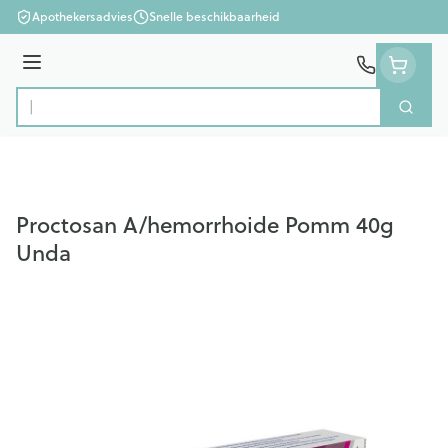
Ga naar de inhoud
Apothekersadvies
Snelle beschikbaarheid
Menu
Zoek
Product, merk, categorie...
Proctosan A/hemorrhoide Pomm 40g
Unda