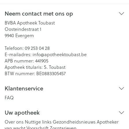
Neem contact met ons op
BVBA Apotheek Toubast
Oosteindestraat 1
9940
Evergem
Telefoon:
09 253 04 28
E-mailadres:
info@
apotheektoubast.be
APB nummer:
441905
Apotheek titularis:
S. Toubast
BTW nummer:
BE0883305457
Klantenservice
FAQ
Uw apotheek
Over ons
Nuttige links
Gezondheidsnieuws
Apotheker
van wacht
Voorschrift
Zorgtarieven