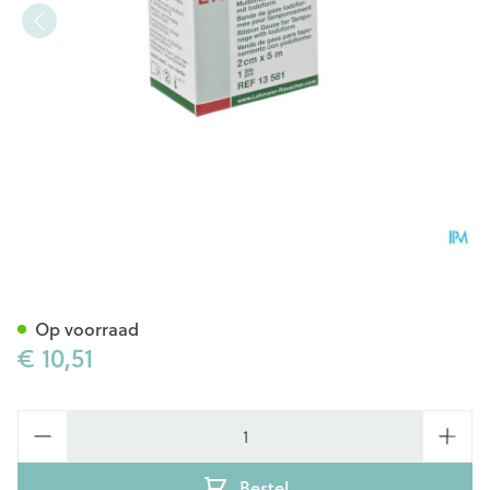
Opraclean Wiek Iod. 2cmx5m 
Op voorraad
€ 10,51
Aantal
Bestel