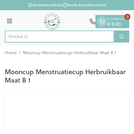
Dia 1 van 1
Ga naar de inhoud
Apothekersadvies
Snelle beschikbaarheid
0
0 artikelen
Menu
€ 0,00
O
Zoek
Product, merk, categorie...
Home
/
Mooncup Menstruatiecup Herbruikbaar Maat B 1
Mooncup Menstruatiecup Herbruikbaar
Maat B 1