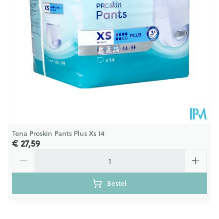
6 druppels
Maat L heup-/buikomvang 100-150 cm
Tena Proskin Pants Plus Xs 14
€ 27,59
Aantal
Bestel