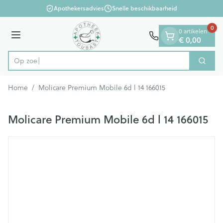
Dia 1 van 1
Ga naar de inhoud
Apothekersadvies
Snelle beschikbaarheid
0
0 artikelen
Menu
€ 0,00
Op zoek naa
Zoek
Product, merk, categorie...
Home
/
Molicare Premium Mobile 6d l 14 166015
Molicare Premium Mobile 6d l 14 166015