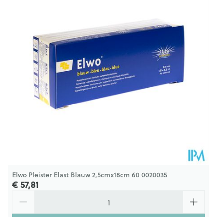
Diepte
55 mm
Behoud
Kamertemperatuur (15°C - 25°C)
Elwo Pleister Elast Blauw 2,5cmx18cm 60 0020035
€ 57,81
Aantal