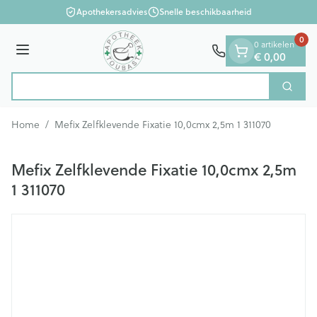
Dia 1 van 1
Ga naar de inhoud
Apothekersadvies
Snelle beschikbaarheid
0
0 artikelen
Menu
€ 0,00
Zoek
Product, merk, categorie...
Home
/
Mefix Zelfklevende Fixatie 10,0cmx 2,5m 1 311070
Mefix Zelfklevende Fixatie 10,0cmx 2,5m
1 311070