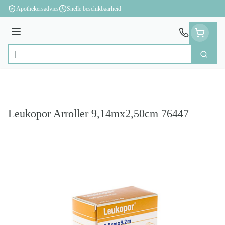
Ga naar de inhoud
Apothekersadvies
Snelle beschikbaarheid
Menu
Zoek
Product, merk, categorie...
Leukopor Arroller 9,14mx2,50cm 76447