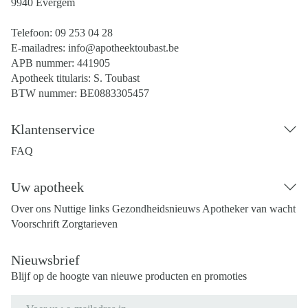
9940
Evergem
Telefoon:
09 253 04 28
E-mailadres:
info@
apotheektoubast.be
APB nummer:
441905
Apotheek titularis:
S. Toubast
BTW nummer:
BE0883305457
Klantenservice
FAQ
Uw apotheek
Over ons
Nuttige links
Gezondheidsnieuws
Apotheker van wacht
Voorschrift
Zorgtarieven
Nieuwsbrief
Blijf op de hoogte van nieuwe producten en promoties
E-mail adres