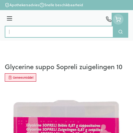
Ga naar de inhoud
Apothekersadvies
Snelle beschikbaarheid
Menu
Zoek
Product, merk, categorie...
Glycerine suppo Sopreli zuigelingen 10
Geneesmiddel