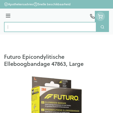
Ga naar de inhoud
Apothekersadvies
Snelle beschikbaarheid
Menu
Zoek
Product, merk, categorie...
Futuro Epicondylitische
Elleboogbandage 47863, Large