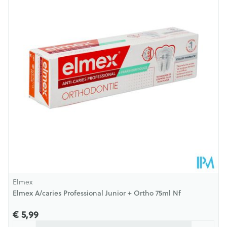
Diepte
35 mm
Hoeveelheid
75
Verpakking
Behoud
Kamertemperatuur (15°C - 25°C)
Elmex
Elmex A/caries Professional Junior + Ortho 75ml Nf
€ 5,99
Aantal