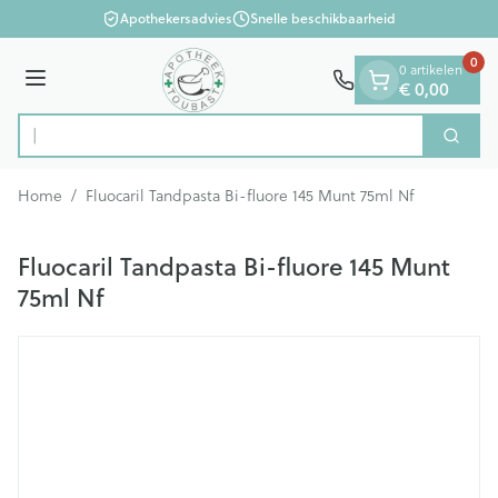
Dia 1 van 1
Ga naar de inhoud
Apothekersadvies
Snelle beschikbaarheid
0
0 artikelen
Menu
€ 0,00
Op z
Zoek
Product, merk, categorie...
Home
/
Fluocaril Tandpasta Bi-fluore 145 Munt 75ml Nf
Fluocaril Tandpasta Bi-fluore 145 Munt
75ml Nf