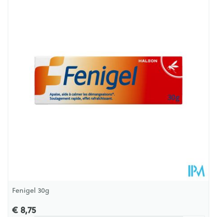
Lengte
127 mm
Diepte
28 mm
Hoeveelheid
30
Verpakking
Behoud
Kamertemperatuur (15°C - 25°C)
Fenigel 30g
€ 8,75