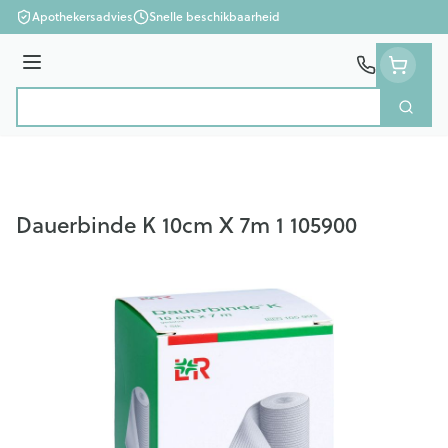
Ga naar de inhoud
Apothekersadvies
Snelle beschikbaarheid
Menu
Zoek
Product, merk, categorie...
Dauerbinde K 10cm X 7m 1 105900