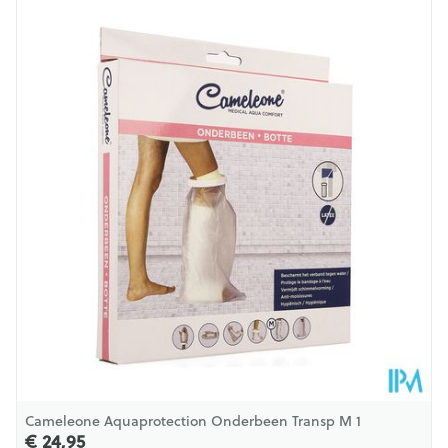
Lengte
245 mm
Diepte
101 mm
Behoud
Kamertemperatuur (15°C - 25°C)
Cameleone Aquaprotection Onderbeen Transp M 1
€ 24,95