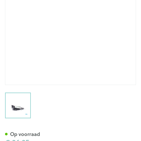
View larger image
Cellona Shoecast Loopzool '1'
Op voorraad