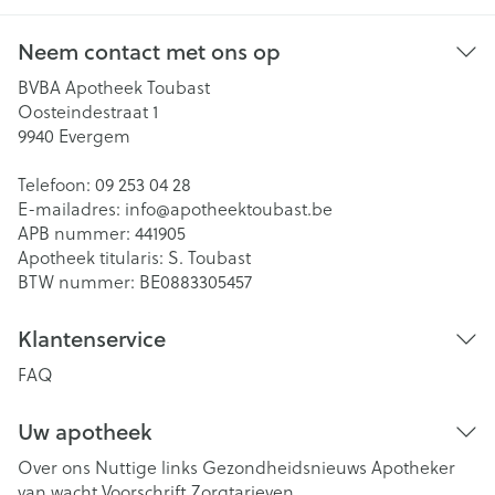
Neem contact met ons op
BVBA Apotheek Toubast
Oosteindestraat 1
9940
Evergem
Telefoon:
09 253 04 28
E-mailadres:
info@
apotheektoubast.be
APB nummer:
441905
Apotheek titularis:
S. Toubast
BTW nummer:
BE0883305457
Klantenservice
FAQ
Uw apotheek
Over ons
Nuttige links
Gezondheidsnieuws
Apotheker
van wacht
Voorschrift
Zorgtarieven