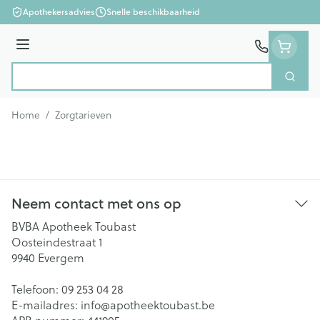
Ga naar de inhoud
Apothekersadvies
Snelle beschikbaarheid
Menu
Zoek
Product, merk, categorie...
Home
/
Zorgtarieven
Neem contact met ons op
BVBA Apotheek Toubast
Oosteindestraat 1
9940
Evergem
Telefoon:
09 253 04 28
E-mailadres:
info@
apotheektoubast.be